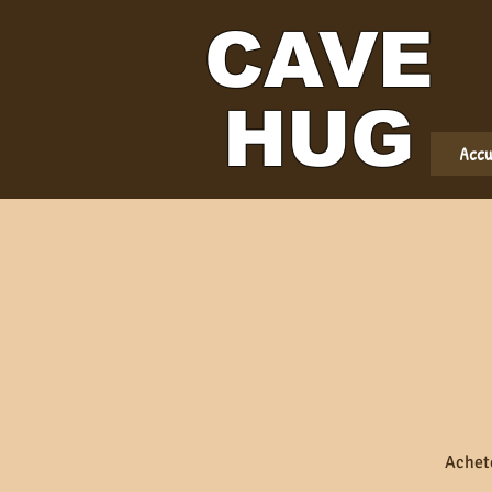
CAVE
HUG
Accu
Achete