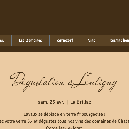
eil
Les Domaines
carnozet
Vins
Distinctio
Dégustation à Lentigny
sam. 25 avr.
  |  
La Brillaz
Lavaux se déplace en terre fribourgeoise !
z votre verre 5.- et dégustez tous nos vins des domaines de Chat
Corcelles-le-Jorat.