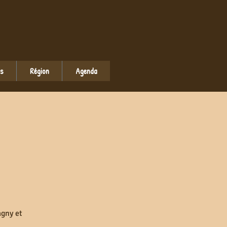
ns
Région
Agenda
agny et