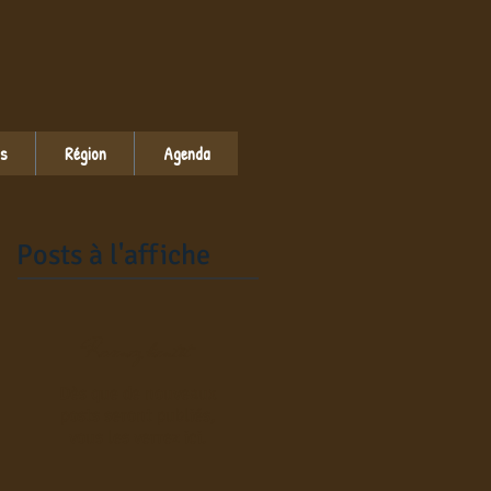
ns
Région
Agenda
Posts à l'affiche
Revenez bientôt
Dès que de nouveaux
posts seront publiés,
vous les verrez ici.