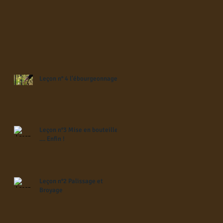
Leçon n° 4 l'ébourgeonnage
Leçon n°3 Mise en bouteilles
.... Enfin !
Leçon n°2 Palissage et
Broyage