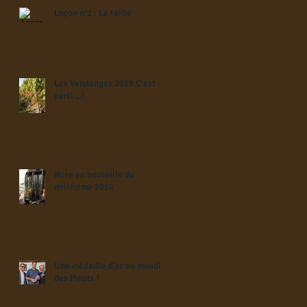
Leçon n°1 : La taille
Les Vendanges 2015 C'est
parti ...!
Mise en bouteille du
millésime 2014
Une médaille d'or au mondial
des Pinots !