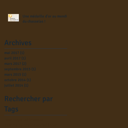
Une médaille d'or au mondial
du chasselas !
Archives
mai 2017
(1)
1 post
avril 2017
(1)
1 post
mars 2017
(2)
2 posts
septembre 2015
(1)
1 post
mars 2015
(1)
1 post
octobre 2014
(1)
1 post
juillet 2014
(1)
1 post
Rechercher par
Tags
cave hug
la taille
lavaux
mise en bouteille
mondial Pinot