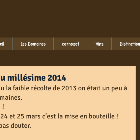
eil
Les Domaines
carnozet
Vins
Distinctio
du millésime 2014
 Vu la faible récolte de 2013 on était un peu à 
maines. 
 !
24 et 25 mars c’est la mise en bouteille ! 
pas douter.​