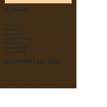
Archives
mai 2017
(1)
1 post
avril 2017
(1)
1 post
mars 2017
(2)
2 posts
septembre 2015
(1)
1 post
mars 2015
(1)
1 post
octobre 2014
(1)
1 post
juillet 2014
(1)
1 post
Rechercher par Tags
cave hug
la taille
lavaux
mise en bouteille
mondial Pinot
mondial chasselas
médaille
médaille mondial du chasselas
viticulture
Retrouvez-nous