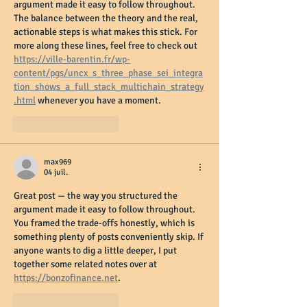
argument made it easy to follow throughout. 
The balance between the theory and the real, 
actionable steps is what makes this stick. For 
more along these lines, feel free to check out 
https://ville-barentin.fr/wp-
content/pgs/uncx_s_three_phase_sei_integra
tion_shows_a_full_stack_multichain_strategy
.html
 whenever you have a moment.
J'aime
Répondre
max969
04 juil.
Great post — the way you structured the 
argument made it easy to follow throughout. 
You framed the trade-offs honestly, which is 
something plenty of posts conveniently skip. If 
anyone wants to dig a little deeper, I put 
together some related notes over at 
https://bonzofinance.net
.
J'aime
Répondre