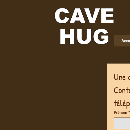
CAVE
HUG
Accu
Conta
Prénom