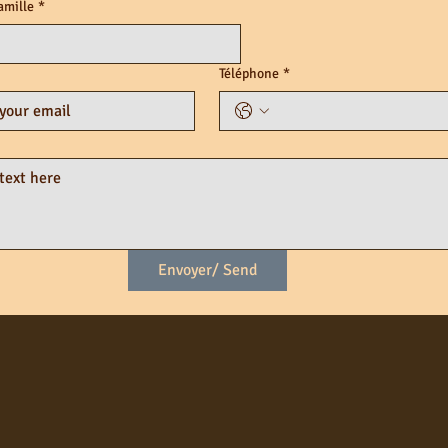
amille
*
Téléphone
*
Envoyer/ Send