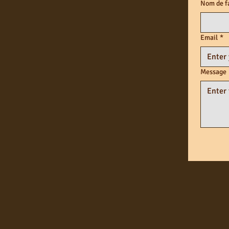
Nom de f
Email
*
Message