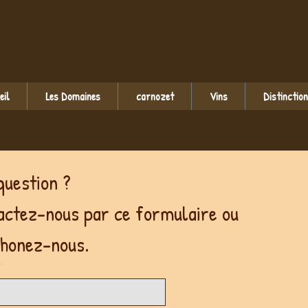
eil
Les Domaines
carnozet
Vins
Distinctio
Une question ? 
ctez-nous par ce formulaire ou 
téléphonez-nous. 
*