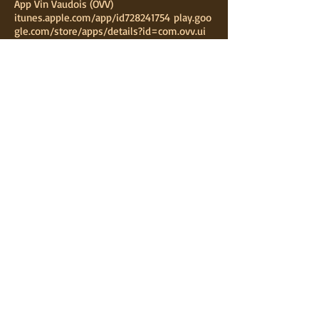
App Vin Vaudois (OVV)
itunes.apple.com/app/id728241754
play.goo
gle.com/store/apps/details?id=com.ovv.ui
Découvrir le canton (OTV)
www.region-du-
leman.ch
CAVE HUG
Emmanuel & Christine Hug
Ruelle de l'Eglise 12
1091 Grandvaux
Suisse
+41 79 279 45 79
cavehug@bluewin.ch